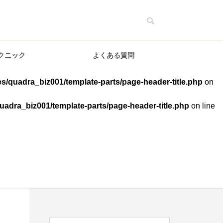
クニック
よくある質問
s/quadra_biz001/template-parts/page-header-title.php
on
uadra_biz001/template-parts/page-header-title.php
on line