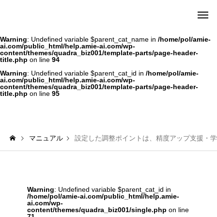
amie AI チャットボット ポータル
Warning
: Undefined variable $parent_cat_name in
/home/pol/amie-
ai.com/public_html/help.amie-ai.com/wp-
content/themes/quadra_biz001/template-parts/page-header-
title.php
on line
94
Warning
: Undefined variable $parent_cat_id in
/home/pol/amie-
ai.com/public_html/help.amie-ai.com/wp-
content/themes/quadra_biz001/template-parts/page-header-
title.php
on line
95
マニュアル
設定した調整ポイントは、精度アップ支援・学
Warning
: Undefined variable $parent_cat_id in
/home/pol/amie-ai.com/public_html/help.amie-
ai.com/wp-
content/themes/quadra_biz001/single.php
on line
71