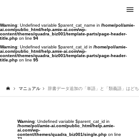
amie AI チャットボット ポータル
Warning
: Undefined variable $parent_cat_name in
/home/pol/amie-
ai.com/public_html/help.amie-ai.com/wp-
content/themes/quadra_biz001/template-parts/page-header-
title.php
on line
94
Warning
: Undefined variable $parent_cat_id in
/home/pol/amie-
ai.com/public_html/help.amie-ai.com/wp-
content/themes/quadra_biz001/template-parts/page-header-
title.php
on line
95
マニュアル
辞書データ追加の「単語」と「類義語」はどち
Warning
: Undefined variable $parent_cat_id in
/home/pol/amie-ai.com/public_html/help.amie-
ai.com/wp-
content/themes/quadra_biz001/single.php
on line
71