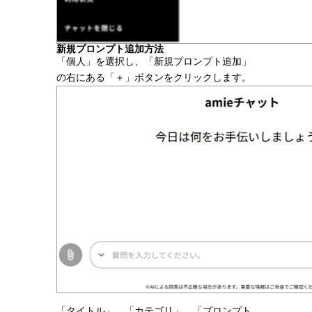
新規プロンプト追加方法
「個人」を選択し、「新規プロンプト追加」
の右にある「＋」ボタンをクリックします。
「タイトル」、「カテゴリ」、「プロンプト