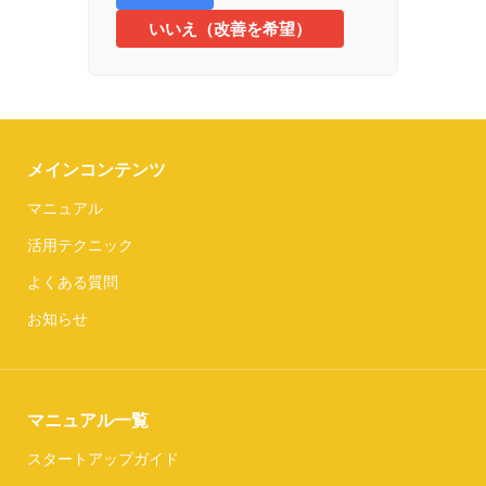
いいえ（改善を希望）
メインコンテンツ
マニュアル
活用テクニック
よくある質問
お知らせ
マニュアル一覧
スタートアップガイド