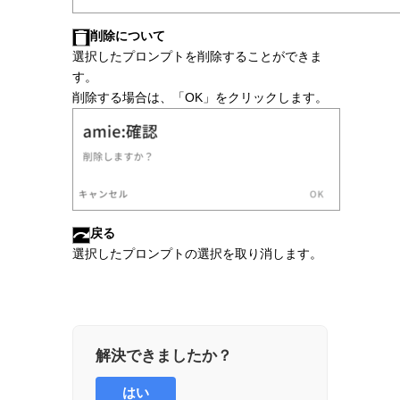
削除について
選択したプロンプトを削除することができま
す。
削除する場合は、「OK」をクリックします。
戻る
選択したプロンプトの選択を取り消します。
解決できましたか？
はい