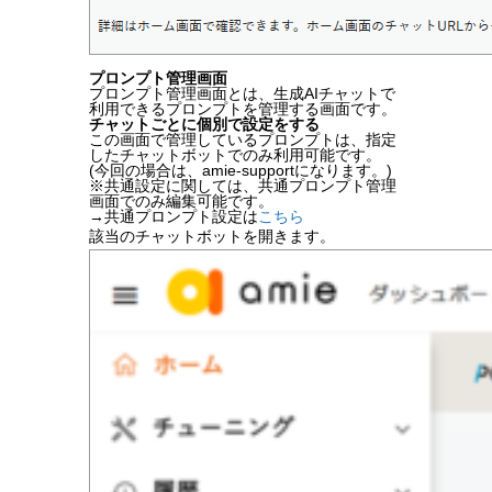
プロンプト管理画面
プロンプト管理画面とは、生成AIチャットで
利用できるプロンプトを管理する画面です。
チャットごとに個別で設定をする
この画面で管理しているプロンプトは、指定
したチャットボットでのみ利用可能です。
(今回の場合は、amie-supportになります。)
※共通設定に関しては、共通プロンプト管理
画面でのみ編集可能です。
→共通プロンプト設定は
こちら
該当のチャットボットを開きます。