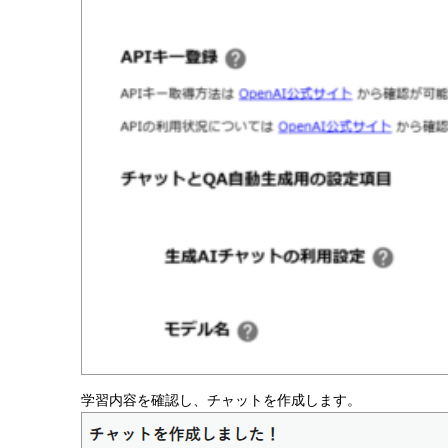
学習内容を確認し、チャットを作成します。