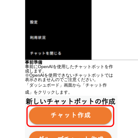
事前準備
事前にOpenAIを使用したチャットボットを作
成します。
※OpenAIを使用できないチャットボットでは
表示されませんのでご注意ください。
「ダッシュボード」画面から「チャット作
成」をクリックします。