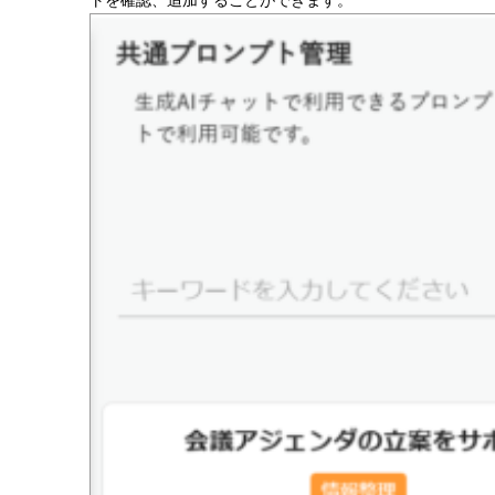
トを確認、追加することができます。