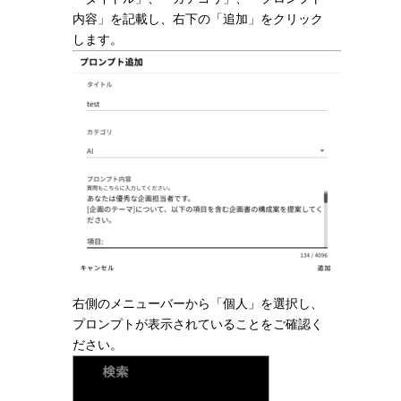
内容」を記載し、右下の「追加」をクリック
します。
右側のメニューバーから「個人」を選択し、
プロンプトが表示されていることをご確認く
ださい。