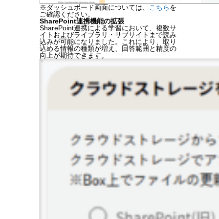
※ダッシュボード画面については、
こちら
を
ご確認ください。
SharePoint連携機能の拡張
SharePoint連携による学習において、複数サ
イトおよびライブラリ・サブサイトまで読み
込みが可能になりました。
これにより、取り
込める情報の種類が増え、回答範囲と精度の
向上が期待できます。