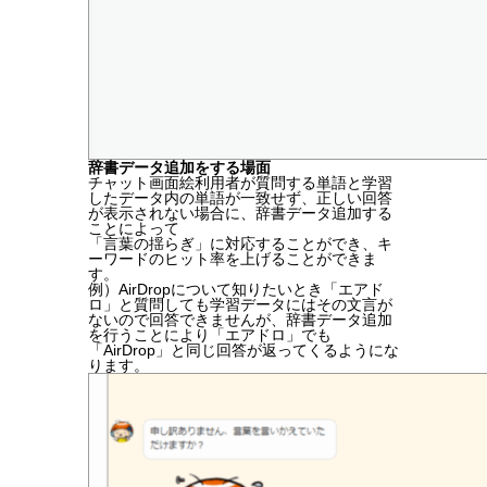
辞書データ追加をする場面
チャット画面絵利用者が質問する単語と学習
したデータ内の単語が一致せず、正しい回答
が表示されない場合に、辞書データ追加する
ことによって
「言葉の揺らぎ」に対応することができ、キ
ーワードのヒット率を上げることができま
す。
例）AirDropについて知りたいとき「エアド
ロ」と質問しても学習データにはその文言が
ないので回答できませんが、辞書データ追加
を行うことにより「エアドロ」でも
「AirDrop」と同じ回答が返ってくるようにな
ります。