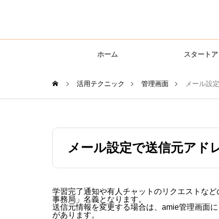
amie AI チャットボッ
ホーム
スタートア
活用テクニック
管理画面
メール設定
運用編
メール設定で送信元アドレ
学習完了通知や有人チャットのリクエストなどの
事務局」名義となります。
送信元情報を変更する場合は、amie管理画面
があります。