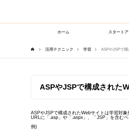
amie AI チャットボッ
ホーム
スタートア
活用テクニック
学習
ASPやJSP
運用編
ASPやJSPで構成された
ASPやJSPで構成されたWebサイトは学習対
URLに「.asp」や「.aspx」、「JSP」を
例)