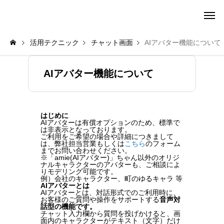
amie AI チャットボット ポータル
活用テクニック
チャット画面
AIアバター機能について
AIアバター機能について
はじめに
AIアバターは有償オプションのため、標準で
は非表示となっております。
ご利用をご希望の場合や詳細につきまして
は、弊社担当営業もしくは
こちら
のフォーム
までお問い合わせください。
※「amie(AIアバター)」ちゃん以外のオリジ
ナルキャラクターのアバターも、ご相談によ
りモデリング可能です。
例）会社のキャラクター、町のゆるキャラ 等
AIアバターとは
AIアバターとは、対話形式でのご利用時に、
お客様のご質問や操作をサポートする
音声対
話型の機能です。
チャット入力欄から質問を投げかけると、画
面内のキャラクターがテキスト（文字）だけ