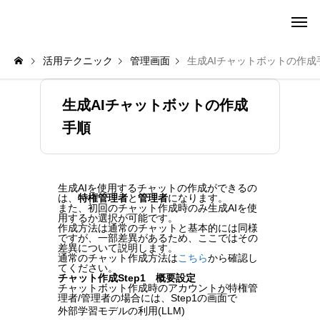
amie AI チャットボット ポータル
活用テクニック
管理画面
生成AIチャットボットの作成
生成AIチャットボットの作成
手順
生成AIを使用するチャットの作成ができるの
は、
特権管理者
と
管理者
になります。
また、初回のチャット作成時のみ生成AIを使
用するか選択が可能です。
作成方法は通常のチャットと基本的には同様
ですが、一部差異があるため、ここではその
差異について説明します。
通常のチャット作成方法は
こちら
から確認し
てください。
チャット作成Step1 概要設定
チャットボット作成時のアカウントが特権管
理者/管理者の場合には、Step1の画面で
外部学習モデルの利用(LLM)